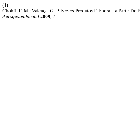
(1)
Chohfi, F. M.; Valença, G. P. Novos Produtos E Energia a Partir De
Agrogeoambiental
2009
,
1
.