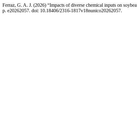
Ferraz, G. A. J. (2026) “Impacts of diverse chemical inputs on soyb
p. e20262057. doi: 10.18406/2316-1817v18nunico20262057.