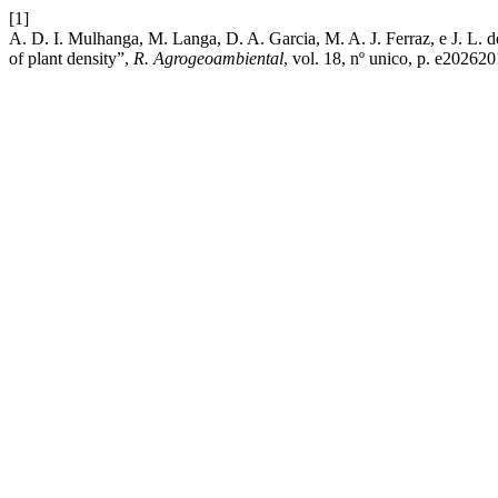
[1]
A. D. I. Mulhanga, M. Langa, D. A. Garcia, M. A. J. Ferraz, e J. L. d
of plant density”,
R. Agrogeoambiental
, vol. 18, nº unico, p. e202620