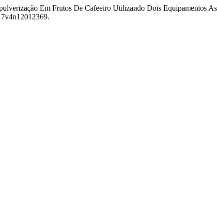
a pulverização Em Frutos De Cafeeiro Utilizando Dois Equipamentos A
1817v4n12012369.