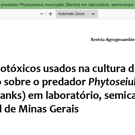
o predador Phytoseiulus macropilis (Banks) em laboratório, semicampo