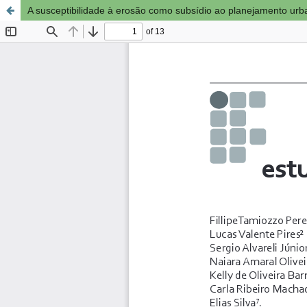
A susceptibilidade à erosão como subsídio ao planejamento ur