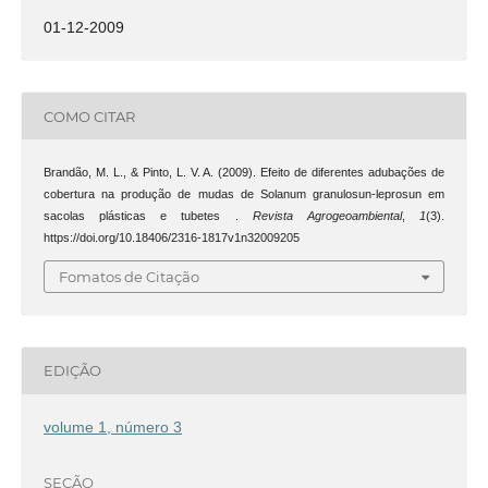
01-12-2009
COMO CITAR
Brandão, M. L., & Pinto, L. V. A. (2009). Efeito de diferentes adubações de
cobertura na produção de mudas de Solanum granulosun-leprosun em
sacolas plásticas e tubetes .
Revista Agrogeoambiental
,
1
(3).
https://doi.org/10.18406/2316-1817v1n32009205
Fomatos de Citação
EDIÇÃO
volume 1, número 3
SEÇÃO