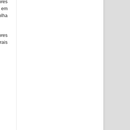
res
r em
olha
res
rais