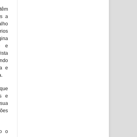
têm
os a
alho
rios
gina
e e
sta
ndo
ia e
a.
 que
s e
sua
iões
o o