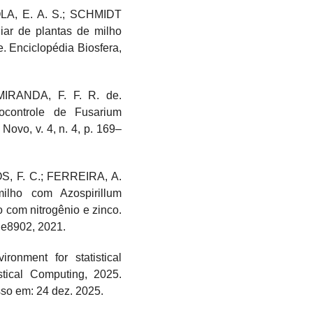
LA, E. A. S.; SCHMIDT
ar de plantas de milho
e. Enciclopédia Biosfera,
IRANDA, F. F. R. de.
ocontrole de Fusarium
 Novo, v. 4, n. 4, p. 169–
S, F. C.; FERREIRA, A.
ilho com Azospirillum
o com nitrogênio e zinco.
, e8902, 2021.
nment for statistical
stical Computing, 2025.
sso em: 24 dez. 2025.