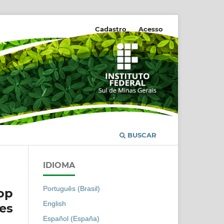
REVISTA AGROGEOAMBIENTAL
Cadastro
Acesso
BUSCAR
IDIOMA
Português (Brasil)
op
English
ces
Español (España)