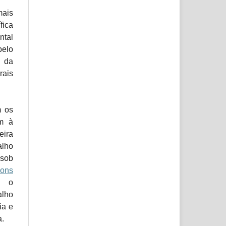
mais
fica
ntal
pelo
 da
rais
m os
em à
eira
lho
 sob
ons
e o
alho
ia e
a.