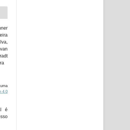
ner
eira
lva,
Ivan
radt
ra
b uma
n 4.0
al é
esso