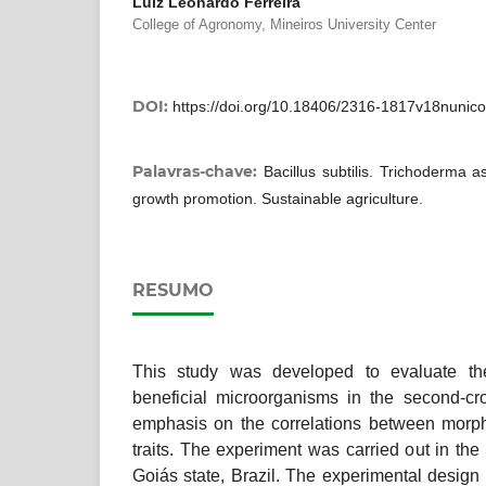
Luiz Leonardo Ferreira
College of Agronomy, Mineiros University Center
DOI:
https://doi.org/10.18406/2316-1817v18nuni
Palavras-chave:
Bacillus subtilis. Trichoderma 
growth promotion. Sustainable agriculture.
RESUMO
This study was developed to evaluate the 
beneficial microorganisms in the second-cro
emphasis on the correlations between morph
traits. The experiment was carried out in the 
Goiás state, Brazil. The experimental design