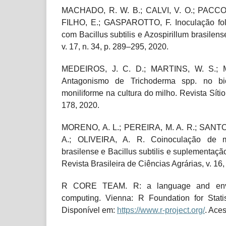
MACHADO, R. W. B.; CALVI, V. O.; PACCO
FILHO, E.; GASPAROTTO, F. Inoculação foli
com Bacillus subtilis e Azospirillum brasilens
v. 17, n. 34, p. 289–295, 2020.
MEDEIROS, J. C. D.; MARTINS, W. S.; M
Antagonismo de Trichoderma spp. no bi
moniliforme na cultura do milho. Revista Sítio
178, 2020.
MORENO, A. L.; PEREIRA, M. A. R.; SANTO
A.; OLIVEIRA, A. R. Coinoculação de m
brasilense e Bacillus subtilis e suplementaçã
Revista Brasileira de Ciências Agrárias, v. 16
R CORE TEAM. R: a language and enviro
computing. Vienna: R Foundation for Stati
Disponível em:
https://www.r-project.org/
. Ace