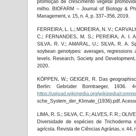
promoção de crescimento vegetal promovido
milho. BIOFARM – Journal of Biology & Pha
Management, v. 15, n. 4, p. 337–356, 2019.
FERREIRA, L. L.; MOREIRA, N. V.; CARVALHO
C.; FERNANDES, M. S.; PEREIRA, A. I. A
SILVA, R. V.; AMARAL, U.; SILVA, R. A. S
soybean genotypes: averages, regressions an
levels. Research, Society and Development, 
2020.
KÖPPEN, W.; GEIGER, R. Das geographisch
Berlin: Gebrüder Borntraeger, 1936. 
https://upload.wikimedia.org/wikipedia/comm
sche_System_der_Klimate_(1936).pdf. Acesso
LIMA, R. S.; SILVA, C. F.; ALVES, F. R.; OLIVE
Diversidade de espécies de Trichoderma 
agrícola. Revista de Ciências Agrárias, v. 44, 