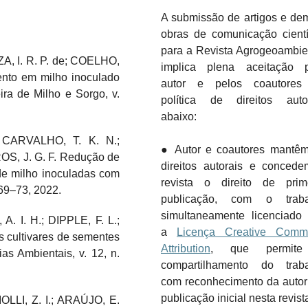
A submissão de artigos e de
obras de comunicação cientí
para a Revista Agrogeoambie
, I. R. P. de; COELHO,
implica plena aceitação 
nto em milho inoculado
autor e pelos coautores
ra de Milho e Sorgo, v.
política de direitos auto
abaixo:
 CARVALHO, T. K. N.;
● Autor e coautores mantê
OS, J. G. F. Redução de
direitos autorais e conced
de milho inoculadas com
revista o direito de prim
 69–73, 2022.
publicação, com o traba
simultaneamente licenciado
 I. H.; DIPPLE, F. L.;
a
Licença Creative Comm
s cultivares de sementes
Attribution
, que permit
as Ambientais, v. 12, n.
compartilhamento do trab
com reconhecimento da autor
publicação inicial nesta revist
LLI, Z. I.; ARAÚJO, E.