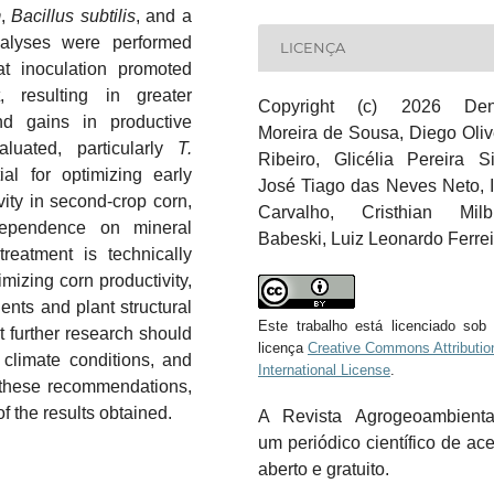
m
,
Bacillus subtilis
, and a
analyses were performed
LICENÇA
t inoculation promoted
, resulting in greater
Copyright (c) 2026 Den
d gains in productive
Moreira de Sousa, Diego Oliv
aluated, particularly
T.
Ribeiro, Glicélia Pereira Si
al for optimizing early
José Tiago das Neves Neto, 
vity in second-crop corn,
Carvalho, Cristhian Milb
 dependence on mineral
Babeski, Luiz Leonardo Ferrei
treatment is technically
mizing corn productivity,
nts and plant structural
Este trabalho está licenciado so
t further research should
licença
Creative Commons Attributio
 climate conditions, and
International License
.
 these recommendations,
f the results obtained.
A Revista Agrogeoambient
um periódico científico de ac
aberto e gratuito.