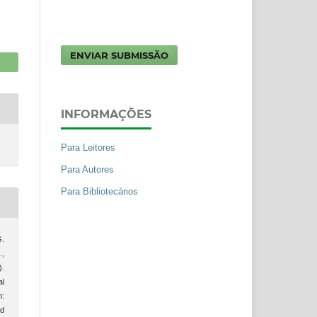
ENVIAR SUBMISSÃO
INFORMAÇÕES
Para Leitores
Para Autores
Para Bibliotecários
G.
.,
).
al
:
nd