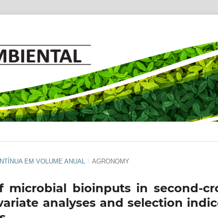
CONTÍNUA EM VOLUME ANUAL
/
AGRONOMY
f microbial bioinputs in second-cr
variate analyses and selection indi
s