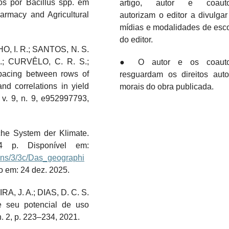
s por Bacillus spp. em
artigo, autor e coauto
rmacy and Agricultural
autorizam o editor a divulga
mídias e modalidades de esc
do editor.
, I. R.; SANTOS, N. S.
.; CURVÊLO, C. R. S.;
● O autor e os coauto
pacing between rows of
resguardam os direitos auto
d correlations in yield
morais do obra publicada.
v. 9, n. 9, e952997793,
e System der Klimate.
44 p. Disponível em:
ons/3/3c/Das_geographi
 em: 24 dez. 2025.
IRA, J. A.; DIAS, D. C. S.
e seu potencial de uso
n. 2, p. 223–234, 2021.