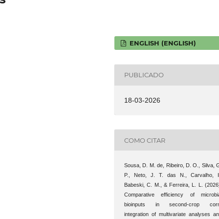
ENGLISH (ENGLISH)
PUBLICADO
18-03-2026
COMO CITAR
Sousa, D. M. de, Ribeiro, D. O., Silva, 
P., Neto, J. T. das N., Carvalho, I
Babeski, C. M., & Ferreira, L. L. (2026
Comparative efficiency of microbi
bioinputs in second-crop corn
integration of multivariate analyses a