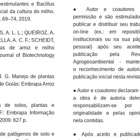
stimulantes e Bacillus
● Autor e coautores 
cial da cultura do milho.
permissão e são estimulad
p. 69–74, 2019.
publicar e distribuir seu trab
on-line (ex.: em repositó
, A. L. L.; QUEIROZ, A.
institucionais ou na sua pá
LLA, A. C. F.; SCHEIDT,
pessoal) após seu aceit
ntas de arroz e milho
publicação pela Revi
ournal of Biotechnology
Agrogeoambiental - mante
o
reconhecimento de autor
. G. Manejo de plantas
publicação inicial nesta revist
 de Goiás: Embrapa Arroz
● Autor e coautores declaram
a obra é de autoria dele
 de solos, plantas e
responsabilizam-se por 
, DF: Embrapa Informação
originalidade e pelas opin
2009. 627 p.
nela contidas.
de patógenos de solo e
● Após aceito e publicad