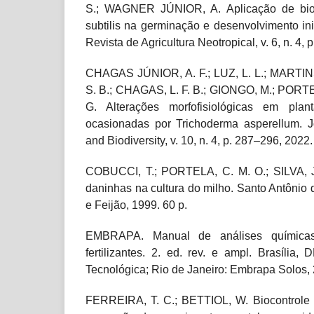
S.; WAGNER JÚNIOR, A. Aplicação de bioe
subtilis na germinação e desenvolvimento ini
Revista de Agricultura Neotropical, v. 6, n. 4, 
CHAGAS JÚNIOR, A. F.; LUZ, L. L.; MARTINS
S. B.; CHAGAS, L. F. B.; GIONGO, M.; PORTE
G. Alterações morfofisiológicas em pla
ocasionadas por Trichoderma asperellum. J
and Biodiversity, v. 10, n. 4, p. 287–296, 2022.
COBUCCI, T.; PORTELA, C. M. O.; SILVA, J
daninhas na cultura do milho. Santo Antônio
e Feijão, 1999. 60 p.
EMBRAPA. Manual de análises químicas
fertilizantes. 2. ed. rev. e ampl. Brasília
Tecnológica; Rio de Janeiro: Embrapa Solos, 
FERREIRA, T. C.; BETTIOL, W. Biocontrole 