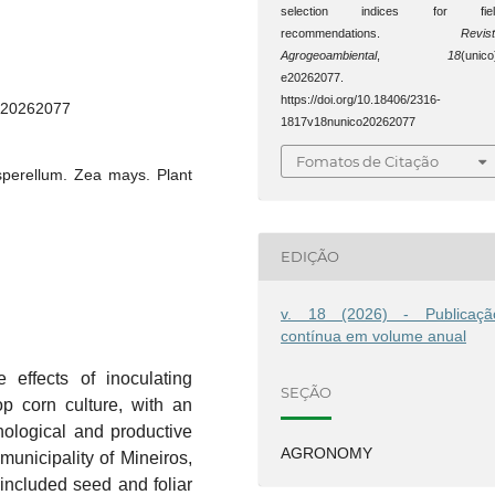
selection indices for fiel
recommendations.
Revis
Agrogeoambiental
,
18
(unico
e20262077.
https://doi.org/10.18406/2316-
co20262077
1817v18nunico20262077
Fomatos de Citação
asperellum. Zea mays. Plant
EDIÇÃO
v. 18 (2026) - Publicaçã
contínua em volume anual
effects of inoculating
SEÇÃO
p corn culture, with an
ological and productive
AGRONOMY
municipality of Mineiros,
 included seed and foliar