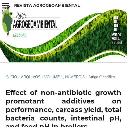
REVISTA AGROGEOAMBIENTAL
INÍCIO
/
ARQUIVOS
/
VOLUME 1, NÚMERO 3
/
Artigo Científico
Effect of non-antibiotic growth
promotant additives on
performance, carcass yield, total
bacteria counts, intestinal pH,
and feed pH in broilers