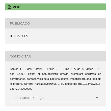
PDF
PUBLICADO
01-12-2009
COMO CITAR
Santos, E. C. dos, Corsini, I., Trintin, J. P., Lima, A. A. de, & Santos, E. C.
dos. (2009). Effect of non-antibiotic growth promotant additives on
performance, carcass yield, total bacteria counts, intestinal pH, and feed pH
in broilers.
Revista Agrogeoambiental
,
1
(3). https://doi.org/10.18406/2316-
1817v1n32009209
Fomatos de Citação