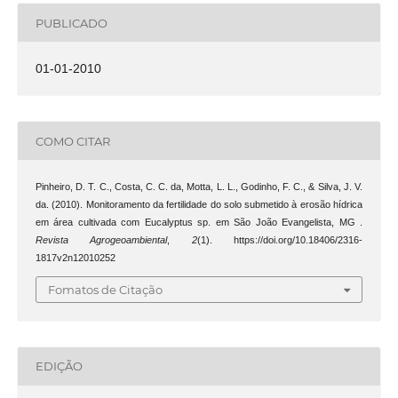
PUBLICADO
01-01-2010
COMO CITAR
Pinheiro, D. T. C., Costa, C. C. da, Motta, L. L., Godinho, F. C., & Silva, J. V.
da. (2010). Monitoramento da fertilidade do solo submetido à erosão hídrica
em área cultivada com Eucalyptus sp. em São João Evangelista, MG .
Revista Agrogeoambiental
,
2
(1). https://doi.org/10.18406/2316-
1817v2n12010252
Fomatos de Citação
EDIÇÃO