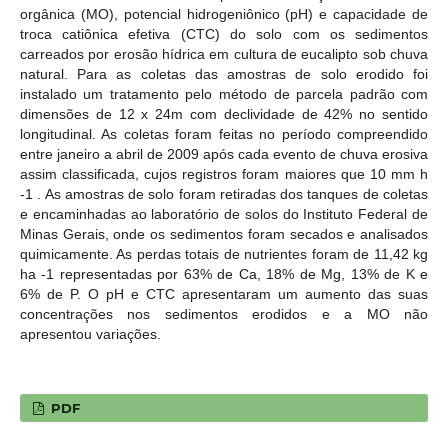
orgânica (MO), potencial hidrogeniônico (pH) e capacidade de
troca catiônica efetiva (CTC) do solo com os sedimentos
carreados por erosão hídrica em cultura de eucalipto sob chuva
natural. Para as coletas das amostras de solo erodido foi
instalado um tratamento pelo método de parcela padrão com
dimensões de 12 x 24m com declividade de 42% no sentido
longitudinal. As coletas foram feitas no período compreendido
entre janeiro a abril de 2009 após cada evento de chuva erosiva
assim classificada, cujos registros foram maiores que 10 mm h
-1 . As amostras de solo foram retiradas dos tanques de coletas
e encaminhadas ao laboratório de solos do Instituto Federal de
Minas Gerais, onde os sedimentos foram secados e analisados
quimicamente. As perdas totais de nutrientes foram de 11,42 kg
ha -1 representadas por 63% de Ca, 18% de Mg, 13% de K e
6% de P. O pH e CTC apresentaram um aumento das suas
concentrações nos sedimentos erodidos e a MO não
apresentou variações.
PDF