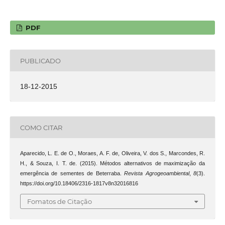
PDF
PUBLICADO
18-12-2015
COMO CITAR
Aparecido, L. E. de O., Moraes, A. F. de, Oliveira, V. dos S., Marcondes, R.
H., & Souza, I. T. de. (2015). Métodos alternativos de maximização da
emergência de sementes de Beterraba.
Revista Agrogeoambiental
,
8
(3).
https://doi.org/10.18406/2316-1817v8n32016816
Fomatos de Citação