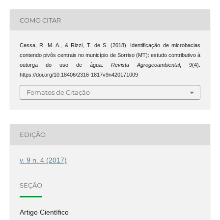
COMO CITAR
Cessa, R. M. A., & Rizzi, T. de S. (2018). Identificação de microbacias
contendo pivôs centrais no município de Sorriso (MT): estudo contributivo à
outorga do uso de água.
Revista Agrogeoambiental
,
9
(4).
https://doi.org/10.18406/2316-1817v9n420171009
Fomatos de Citação
EDIÇÃO
v. 9 n. 4 (2017)
SEÇÃO
Artigo Científico