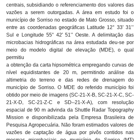
centrais, subsidiando o referenciamento dos valores das
vazões a serem outorgadas. A área em estudo foi o
município de Sorriso no estado de Mato Grosso, situado
entre as coordenadas geográficas Latitude 12° 33’ 31’’
Sul e Longitude 55° 42’ 51’’ Oeste. A delimitação das
microbacias hidrográficas na área estudada deu-se por
meio do modelo digital de elevação (MDE), o qual
permitiu
a obtenção da carta hipsométrica empregando curvas de
nível equidistantes de 20 m, permitindo análise da
altimetria do terreno e das redes de drenagem do
município de Sorriso. O MDE do referido município foi
obtido por meio de imagens (SC-21-X-B, SC-21-X-C, SC-
21-X-D, SC-21-Z-C e SD--21-X-A), com resolução
espacial de 90 m advinda da Shuttle Radar Topography
Mission e disponibilizada pela Empresa Brasileira de
Pesquisa Agropecuária. Não foram estimados valores de
vazões de captação de água por pivôs contidos nas
mesmas microbaciais no município de Sorriso (MT)