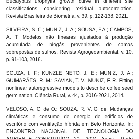
Eucalyptus urophylla growth curve in different site
classifications, considering residual autocorrelation.
Revista Brasileira de Biometria, v. 39, p. 122-138, 2021.
SILVEIRA, S. C.; MUNIZ, J. A.; SOUSA, F.A.; CAMPOS,
A. T. Modelos não lineares ajustados à produção
acumulada de biogás provenientes de camas
sobrepostas de suínos. Revista Agrogeoambiental, v. 10,
p. 91-103, 2018.
SOUZA, I. F.; KUNZLE NETO, J. E.; MUNIZ, J. A.;
GUIMARÃES, R. M.; SAVIAN, T. V.; MUNIZ, F. R. Fitting
nonlinear autoregressive models to describe coffee seed
germination. Ciência Rural, v. 44, p. 2016-2021, 2014.
VELOSO, A. C. de O.; SOUZA, R. V. G. de. Mudanças
climáticas e consumo de energia de edifícios de
escritório com ventilação híbrida em Belo Horizonte. In:
ENCONTRO NACIONAL DE TECNOLOGIA DO
AMBIENTE CONSTRUÍDO, 20., 2024. Anais... Porto