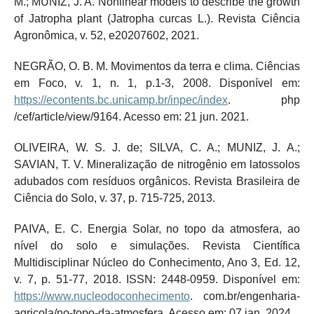
M.; MUNIZ, J. A. Nonlinear models to describe the growth
of Jatropha plant (Jatropha curcas L.). Revista Ciência
Agronômica, v. 52, e20207602, 2021.
NEGRÃO, O. B. M. Movimentos da terra e clima. Ciências
em Foco, v. 1, n. 1, p.1-3, 2008. Disponível em:
https://econtents.bc.unicamp.br/inpec/index
. php
/cef/article/view/9164. Acesso em: 21 jun. 2021.
OLIVEIRA, W. S. J. de; SILVA, C. A.; MUNIZ, J. A.;
SAVIAN, T. V. Mineralização de nitrogênio em latossolos
adubados com resíduos orgânicos. Revista Brasileira de
Ciência do Solo, v. 37, p. 715-725, 2013.
PAIVA, E. C. Energia Solar, no topo da atmosfera, ao
nível do solo e simulações. Revista Científica
Multidisciplinar Núcleo do Conhecimento, Ano 3, Ed. 12,
v. 7, p. 51-77, 2018. ISSN: 2448-0959. Disponível em:
https://www.nucleodoconhecimento
. com.br/engenharia-
agricola/no-topo-da-atmosfera. Acesso em: 07 jan. 2024.