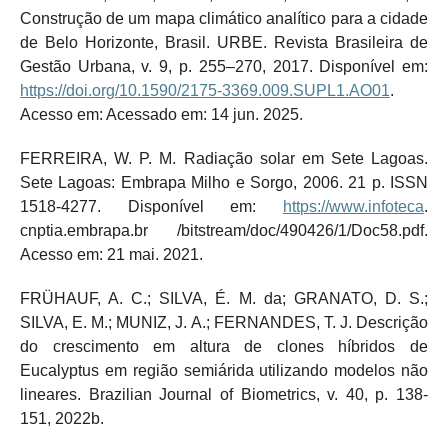
Construção de um mapa climático analítico para a cidade
de Belo Horizonte, Brasil. URBE. Revista Brasileira de
Gestão Urbana, v. 9, p. 255–270, 2017. Disponível em:
https://doi.org/10.1590/2175-3369.009.SUPL1.AO01
.
Acesso em: Acessado em: 14 jun. 2025.
FERREIRA, W. P. M. Radiação solar em Sete Lagoas.
Sete Lagoas: Embrapa Milho e Sorgo, 2006. 21 p. ISSN
1518-4277. Disponível em:
https://www.infoteca
.
cnptia.embrapa.br /bitstream/doc/490426/1/Doc58.pdf.
Acesso em: 21 mai. 2021.
FRÜHAUF, A. C.; SILVA, É. M. da; GRANATO, D. S.;
SILVA, E. M.; MUNIZ, J. A.; FERNANDES, T. J. Descrição
do crescimento em altura de clones híbridos de
Eucalyptus em região semiárida utilizando modelos não
lineares. Brazilian Journal of Biometrics, v. 40, p. 138-
151, 2022b.