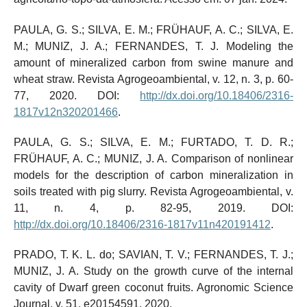
PAULA, G. S.; SILVA, E. M.; FRÜHAUF, A. C.; SILVA, E.
M.; MUNIZ, J. A.; FERNANDES, T. J. Modeling the
amount of mineralized carbon from swine manure and
wheat straw. Revista Agrogeoambiental, v. 12, n. 3, p. 60-
77, 2020. DOI:
http://dx.doi.org/10.18406/2316-
1817v12n320201466
.
PAULA, G. S.; SILVA, E. M.; FURTADO, T. D. R.;
FRÜHAUF, A. C.; MUNIZ, J. A. Comparison of nonlinear
models for the description of carbon mineralization in
soils treated with pig slurry. Revista Agrogeoambiental, v.
11, n. 4, p. 82-95, 2019. DOI:
http://dx.doi.org/10.18406/2316-1817v11n420191412
.
PRADO, T. K. L. do; SAVIAN, T. V.; FERNANDES, T. J.;
MUNIZ, J. A. Study on the growth curve of the internal
cavity of Dwarf green coconut fruits. Agronomic Science
Journal, v. 51, e20154591, 2020.