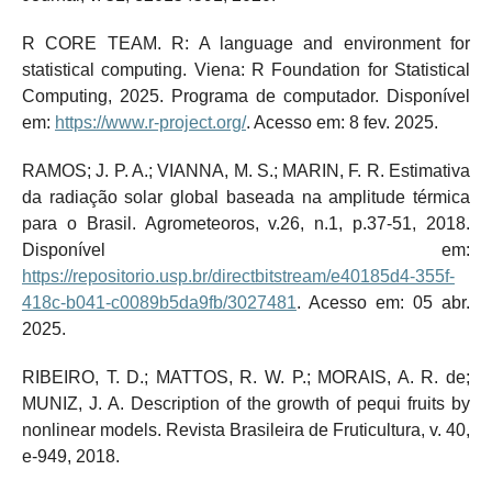
R CORE TEAM. R: A language and environment for
statistical computing. Viena: R Foundation for Statistical
Computing, 2025. Programa de computador. Disponível
em:
https://www.r-project.org/
. Acesso em: 8 fev. 2025.
RAMOS; J. P. A.; VIANNA, M. S.; MARIN, F. R. Estimativa
da radiação solar global baseada na amplitude térmica
para o Brasil. Agrometeoros, v.26, n.1, p.37-51, 2018.
Disponível em:
https://repositorio.usp.br/directbitstream/e40185d4-355f-
418c-b041-c0089b5da9fb/3027481
. Acesso em: 05 abr.
2025.
RIBEIRO, T. D.; MATTOS, R. W. P.; MORAIS, A. R. de;
MUNIZ, J. A. Description of the growth of pequi fruits by
nonlinear models. Revista Brasileira de Fruticultura, v. 40,
e-949, 2018.