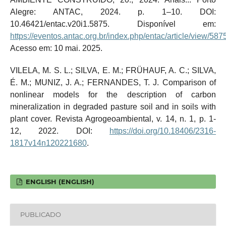
Alegre: ANTAC, 2024. p. 1–10. DOI:
10.46421/entac.v20i1.5875. Disponível em:
https://eventos.antac.org.br/index.php/entac/article/view/587
Acesso em: 10 mai. 2025.
VILELA, M. S. L.; SILVA, E. M.; FRÜHAUF, A. C.; SILVA,
É. M.; MUNIZ, J. A.; FERNANDES, T. J. Comparison of
nonlinear models for the description of carbon
mineralization in degraded pasture soil and in soils with
plant cover. Revista Agrogeoambiental, v. 14, n. 1, p. 1-
12, 2022. DOI:
https://doi.org/10.18406/2316-
1817v14n120221680
.
ENGLISH (ENGLISH)
PUBLICADO