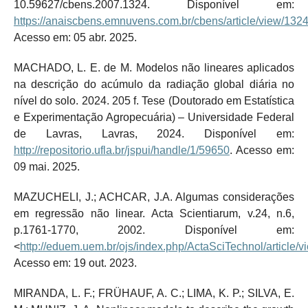
10.59627/cbens.2007.1324. Disponível em:
https://anaiscbens.emnuvens.com.br/cbens/article/view/132
Acesso em: 05 abr. 2025.
MACHADO, L. E. de M. Modelos não lineares aplicados
na descrição do acúmulo da radiação global diária no
nível do solo. 2024. 205 f. Tese (Doutorado em Estatística
e Experimentação Agropecuária) – Universidade Federal
de Lavras, Lavras, 2024. Disponível em:
http://repositorio.ufla.br/jspui/handle/1/59650
. Acesso em:
09 mai. 2025.
MAZUCHELI, J.; ACHCAR, J.A. Algumas considerações
em regressão não linear. Acta Scientiarum, v.24, n.6,
p.1761-1770, 2002. Disponível em:
<
http://eduem.uem.br/ojs/index.php/ActaSciTechnol/article/v
Acesso em: 19 out. 2023.
MIRANDA, L. F.; FRÜHAUF, A. C.; LIMA, K. P.; SILVA, E.