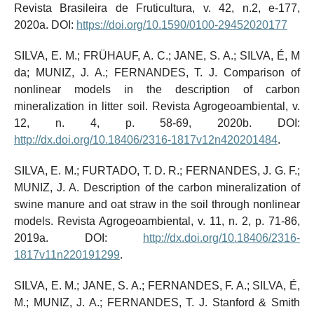
Revista Brasileira de Fruticultura, v. 42, n.2, e-177,
2020a. DOI:
https://doi.org/10.1590/0100-29452020177
SILVA, E. M.; FRÜHAUF, A. C.; JANE, S. A.; SILVA, É, M
da; MUNIZ, J. A.; FERNANDES, T. J. Comparison of
nonlinear models in the description of carbon
mineralization in litter soil. Revista Agrogeoambiental, v.
12, n. 4, p. 58-69, 2020b. DOI:
http://dx.doi.org/10.18406/2316-1817v12n420201484
.
SILVA, E. M.; FURTADO, T. D. R.; FERNANDES, J. G. F.;
MUNIZ, J. A. Description of the carbon mineralization of
swine manure and oat straw in the soil through nonlinear
models. Revista Agrogeoambiental, v. 11, n. 2, p. 71-86,
2019a. DOI:
http://dx.doi.org/10.18406/2316-
1817v11n220191299
.
SILVA, E. M.; JANE, S. A.; FERNANDES, F. A.; SILVA, É,
M.; MUNIZ, J. A.; FERNANDES, T. J. Stanford & Smith