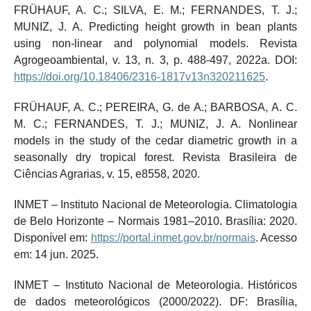
FRÜHAUF, A. C.; SILVA, E. M.; FERNANDES, T. J.;
MUNIZ, J. A. Predicting height growth in bean plants
using non-linear and polynomial models. Revista
Agrogeoambiental, v. 13, n. 3, p. 488-497, 2022a. DOI:
https://doi.org/10.18406/2316-1817v13n320211625
.
FRÜHAUF, A. C.; PEREIRA, G. de A.; BARBOSA, A. C.
M. C.; FERNANDES, T. J.; MUNIZ, J. A. Nonlinear
models in the study of the cedar diametric growth in a
seasonally dry tropical forest. Revista Brasileira de
Ciências Agrarias, v. 15, e8558, 2020.
INMET – Instituto Nacional de Meteorologia. Climatologia
de Belo Horizonte – Normais 1981–2010. Brasília: 2020.
Disponível em:
https://portal.inmet.gov.br/normais
. Acesso
em: 14 jun. 2025.
INMET – Instituto Nacional de Meteorologia. Históricos
de dados meteorológicos (2000/2022). DF: Brasília,