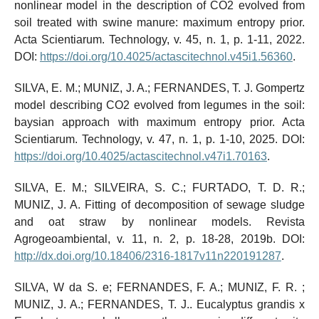
nonlinear model in the description of CO2 evolved from
soil treated with swine manure: maximum entropy prior.
Acta Scientiarum. Technology, v. 45, n. 1, p. 1-11, 2022.
DOI:
https://doi.org/10.4025/actascitechnol.v45i1.56360
.
SILVA, E. M.; MUNIZ, J. A.; FERNANDES, T. J. Gompertz
model describing CO2 evolved from legumes in the soil:
baysian approach with maximum entropy prior. Acta
Scientiarum. Technology, v. 47, n. 1, p. 1-10, 2025. DOI:
https://doi.org/10.4025/actascitechnol.v47i1.70163
.
SILVA, E. M.; SILVEIRA, S. C.; FURTADO, T. D. R.;
MUNIZ, J. A. Fitting of decomposition of sewage sludge
and oat straw by nonlinear models. Revista
Agrogeoambiental, v. 11, n. 2, p. 18-28, 2019b. DOI:
http://dx.doi.org/10.18406/2316-1817v11n220191287
.
SILVA, W da S. e; FERNANDES, F. A.; MUNIZ, F. R. ;
MUNIZ, J. A.; FERNANDES, T. J.. Eucalyptus grandis x