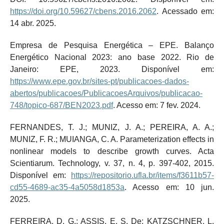
https://doi.org/10.59627/cbens.2016.2062
. Acessado em:
14 abr. 2025.
Empresa de Pesquisa Energética – EPE. Balanço
Energético Nacional 2023: ano base 2022. Rio de
Janeiro: EPE, 2023. Disponível em:
https://www.epe.gov.br/sites-pt/publicacoes-dados-
abertos/publicacoes/PublicacoesArquivos/publicacao-
748/topico-687/BEN2023.pdf
. Acesso em: 7 fev. 2024.
FERNANDES, T. J.; MUNIZ, J. A.; PEREIRA, A. A.;
MUNIZ, F. R.; MUIANGA, C. A. Parameterization effects in
nonlinear models to describe growth curves. Acta
Scientiarum. Technology, v. 37, n. 4, p. 397-402, 2015.
Disponível em:
https://repositorio.ufla.br/items/f3611b57-
cd55-4689-ac35-4a5058d1853a
. Acesso em: 10 jun.
2025.
FERREIRA, D. G.; ASSIS, E. S. De; KATZSCHNER, L.