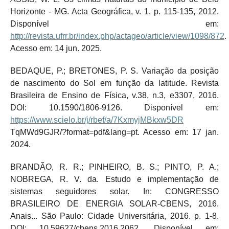
Horizonte - MG. Acta Geográfica, v. 1, p. 115-135, 2012.
Disponível em:
http://revista.ufrr.br/index.php/actageo/article/view/1098/872
.
Acesso em: 14 jun. 2025.
BEDAQUE, P.; BRETONES, P. S. Variação da posição
de nascimento do Sol em função da latitude. Revista
Brasileira de Ensino de Física, v.38, n.3, e3307, 2016.
DOI: 10.1590/1806-9126. Disponível em:
https://www.scielo.br/j/rbef/a/7KxmyjMBkxw5DR
TqMWd9GJR/?format=pdf&lang=pt. Acesso em: 17 jan.
2024.
BRANDÃO, R. R.; PINHEIRO, B. S.; PINTO, P. A.;
NOBREGA, R. V. da. Estudo e implementação de
sistemas seguidores solar. In: CONGRESSO
BRASILEIRO DE ENERGIA SOLAR-CBENS, 2016.
Anais... São Paulo: Cidade Universitária, 2016. p. 1-8.
DOI: 10.59627/cbens.2016.2062. Disponível em: