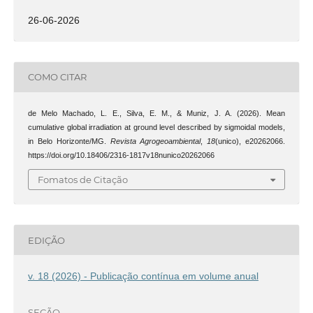
26-06-2026
COMO CITAR
de Melo Machado, L. E., Silva, E. M., & Muniz, J. A. (2026). Mean
cumulative global irradiation at ground level described by sigmoidal models,
in Belo Horizonte/MG.
Revista Agrogeoambiental
,
18
(unico), e20262066.
https://doi.org/10.18406/2316-1817v18nunico20262066
Fomatos de Citação
EDIÇÃO
v. 18 (2026) - Publicação contínua em volume anual
SEÇÃO