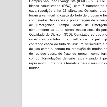
Campus São João Evangelista (IFMG – SJE). Foi u
blocos casualizados (DBC), com 7 tratamentos 
cada repetição tinha 25 plântulas. Os substratos
foram a vermiculita, casca do fruto de urucum e 
combinados. Avaliou-se a porcentagem de emergê
de Emergência, Tempo Médio de Emergênci
comprimento da parte aérea, massa seca da part
Qualidade de Dickson (IQD). Constatou-se que a 
inicial das plântulas foram influenciados pelo t
contendo casca do fruto de urucum, vermiculita e
de uso como substrato na produção de mudas de Ce
do resíduo casca do fruto de urucum como forn
compor formulações de substratos visando à p
representou uma boa alternativa para diminuir os
mudas.