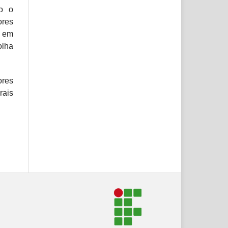
o o
res
r em
olha
res
rais