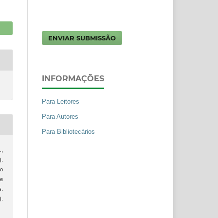
ENVIAR SUBMISSÃO
INFORMAÇÕES
Para Leitores
Para Autores
Para Bibliotecários
.,
).
o
de
s.
).