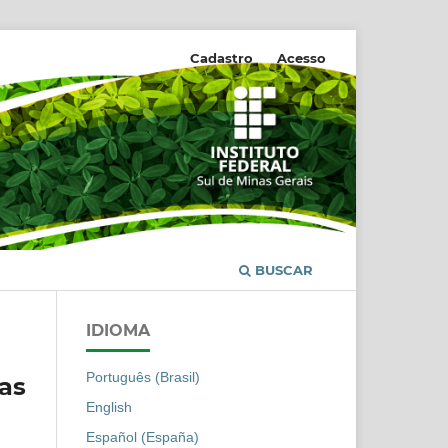
REVISTA AGROGEOAMBIENTAL
Cadastro
Acesso
BUSCAR
IDIOMA
Português (Brasil)
as
English
Español (España)