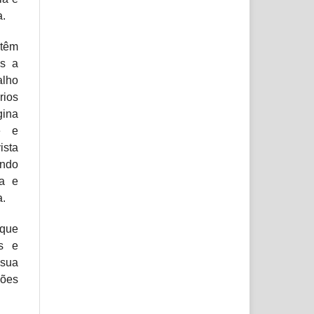
a.
têm
os a
alho
rios
gina
e e
sta
ndo
ia e
a.
 que
s e
sua
iões