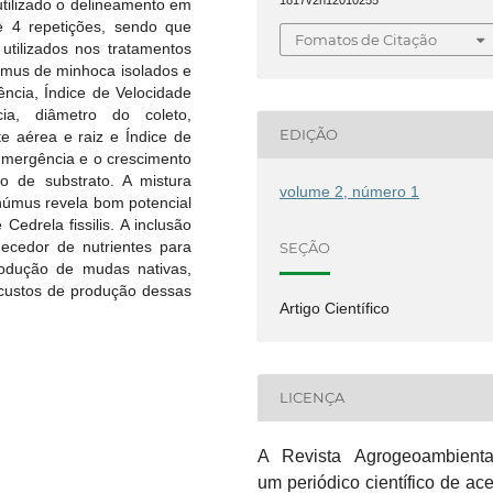
1817v2n12010255
tilizado o delineamento em
e 4 repetições, sendo que
Fomatos de Citação
 utilizados nos tratamentos
húmus de minhoca isolados e
ncia, Índice de Velocidade
a, diâmetro do coleto,
EDIÇÃO
e aérea e raiz e Índice de
emergência e o crescimento
ipo de substrato. A mistura
volume 2, número 1
 húmus revela bom potencial
drela fissilis. A inclusão
ecedor de nutrientes para
SEÇÃO
rodução de mudas nativas,
 custos de produção dessas
Artigo Científico
LICENÇA
A Revista Agrogeoambient
um periódico científico de ac