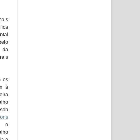
mais
fica
ntal
pelo
 da
rais
m os
em à
eira
lho
 sob
ons
e o
alho
ia e