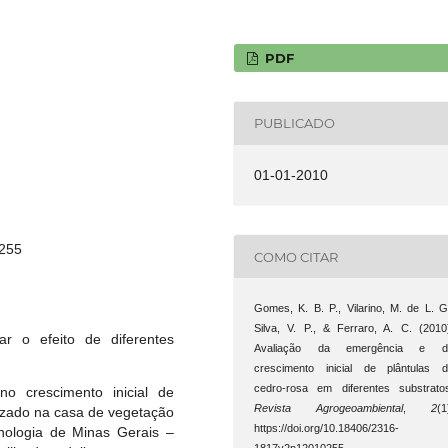
PDF
PUBLICADO
01-01-2010
0255
COMO CITAR
Gomes, K. B. P., Vilarino, M. de L. G
Silva, V. P., & Ferraro, A. C. (2010
ar o efeito de diferentes
Avaliação da emergência e d
crescimento inicial de plântulas 
cedro-rosa em diferentes substrato
o crescimento inicial de
Revista Agrogeoambiental
,
2
(1
alizado na casa de vegetação
https://doi.org/10.18406/2316-
cnologia de Minas Gerais –