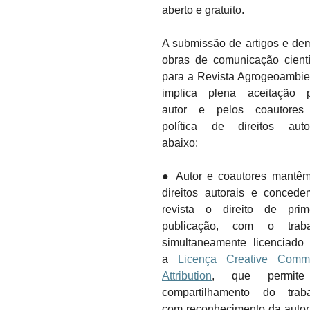
aberto e gratuito.
A submissão de artigos e de
obras de comunicação cientí
para a Revista Agrogeoambie
implica plena aceitação 
autor e pelos coautores
política de direitos auto
abaixo:
● Autor e coautores mantê
direitos autorais e conced
revista o direito de prim
publicação, com o traba
simultaneamente licenciado
a
Licença Creative Comm
Attribution
, que permit
compartilhamento do trab
com reconhecimento da autor