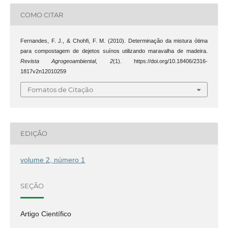
COMO CITAR
Fernandes, F. J., & Chohfi, F. M. (2010). Determinação da mistura ótima
para compostagem de dejetos suínos utilizando maravalha de madeira.
Revista Agrogeoambiental
,
2
(1). https://doi.org/10.18406/2316-
1817v2n12010259
Fomatos de Citação
EDIÇÃO
volume 2, número 1
SEÇÃO
Artigo Científico